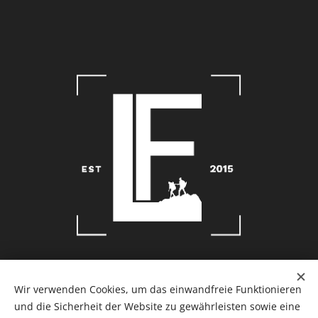
Wir verwenden Cookies, um das einwandfreie Funktionieren
Instagram
/
TikTok
Cookies
und die Sicherheit der Website zu gewährleisten sowie eine