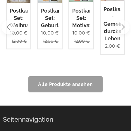
Postkarte
Postkarten
Postkarten
Postkarten
ten
-
Set:
Set:
Set:
Gemeinsa
Motivation
Weihnachten
Geburtstag
durchs
10,00
€
10,00
€
10,00
€
Leben
12,00
€
12,00
€
12,00
€
2,00
€
Alle Produkte ansehen
Seitennavigation