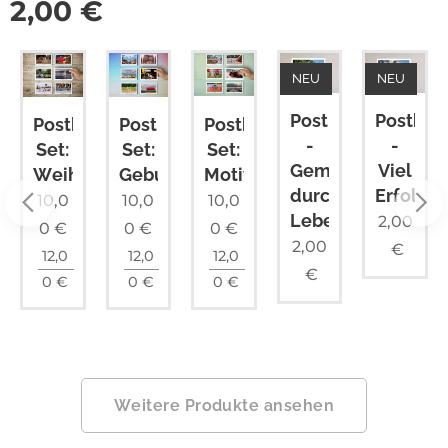
2,00
€
NEU
NEU
Postkarte
Postkar
Postkarten
Postkarten
Postkarten
arten
-
-
Set:
Set:
Set:
Gemeinsam
Viel
Motivation
Weihnachten
Geburtstag
durchs
Erfolg
10,0
10,0
10,0
Leben
2,00
0
€
0
€
0
€
2,00
€
12,0
12,0
12,0
€
0
€
0
€
0
€
Weitere Produkte ansehen